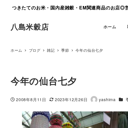
つきたてのお米・国内産雑穀・EM関連商品のお店◎営業
八島米穀店
ホーム
ホーム
ブログ
雑記
季節
今年の仙台七夕
今年の仙台七夕
カテ
2008年8月11日
2023年12月26日
yashima
投稿日
更新日
著
者