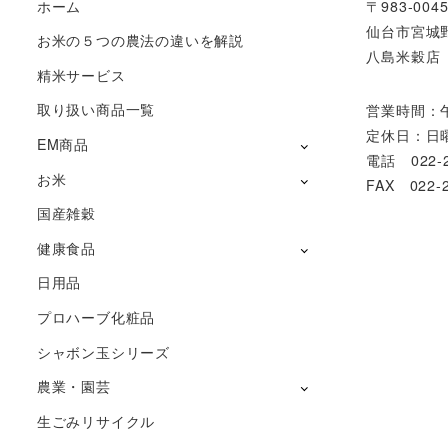
ホーム
〒983-004
仙台市宮城野
お米の５つの農法の違いを解説
八島米穀店
精米サービス
取り扱い商品一覧
営業時間：
定休日：日
EM商品
電話 022-2
お米
FAX 022-2
国産雑穀
健康食品
日用品
プロハーブ化粧品
シャボン玉シリーズ
農業・園芸
生ごみリサイクル