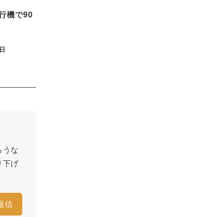
行機で90
0日
ろうな
り下げ
返信