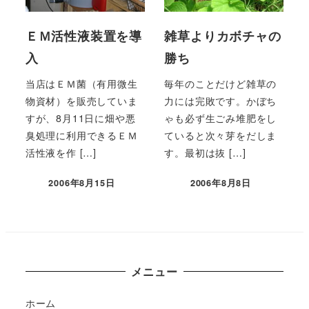
ＥＭ活性液装置を導
雑草よりカボチャの
入
勝ち
当店はＥＭ菌（有用微生
毎年のことだけど雑草の
物資材）を販売していま
力には完敗です。かぼち
すが、8月11日に畑や悪
ゃも必ず生ごみ堆肥をし
臭処理に利用できるＥＭ
ていると次々芽をだしま
活性液を作 […]
す。最初は抜 […]
2006年8月15日
2006年8月8日
メニュー
ホーム