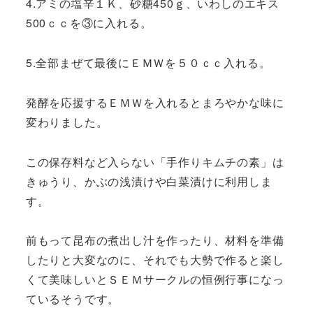
4.アミの塩辛１Ｋ、砂糖450ｇ、いわしのエキス
500ｃｃを③に入れる。
5.全部まぜて最後にＥＭＷを５０ｃｃ入れる。
発酵を応援するＥＭＷを入れるとまろやかな味に
変わりました。
この保存料など入らない「手作りキムチの素」は
きゅうり、かぶの浅漬けや白菜漬けに利用しま
す。
前もって昆布の煮出し汁を作ったり、材料を準備
したりと大変なのに、それでも大勢で作ると楽し
くて美味しいとＳＥＭサークルの恒例行事になっ
ているそうです。