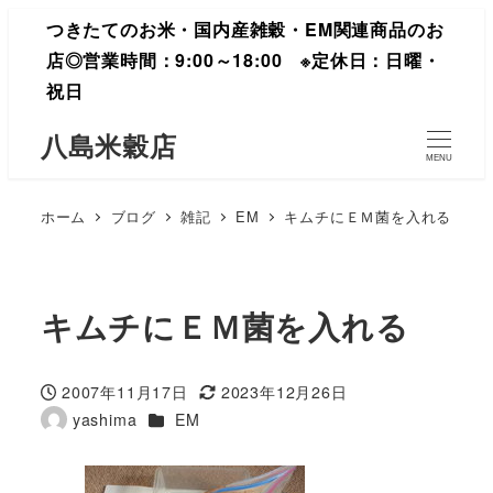
つきたてのお米・国内産雑穀・EM関連商品のお
店◎営業時間：9:00～18:00 ※定休日：日曜・
祝日
八島米穀店
MENU
ホーム
ブログ
雑記
EM
キムチにＥＭ菌を入れる
キムチにＥＭ菌を入れる
2007年11月17日
2023年12月26日
投稿日
更新日
カテゴリー
yashima
EM
著
者