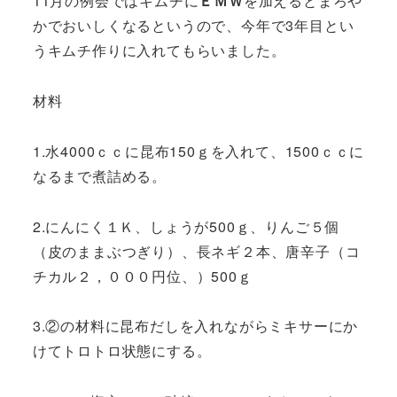
11月の例会ではキムチに
ＥＭＷ
を加えるとまろや
かでおいしくなるというので、今年で3年目とい
うキムチ作りに入れてもらいました。
材料
1.水4000ｃｃに昆布150ｇを入れて、1500ｃｃに
なるまで煮詰める。
2.にんにく１Ｋ、しょうが500ｇ、りんご５個
（皮のままぶつぎり）、長ネギ２本、唐辛子（コ
チカル２，０００円位、）500ｇ
3.②の材料に昆布だしを入れながらミキサーにか
けてトロトロ状態にする。