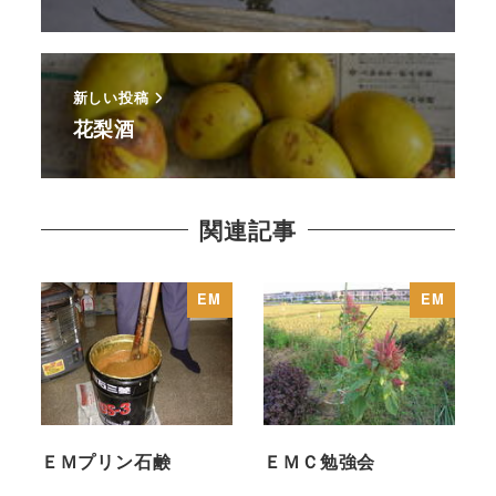
新しい投稿
花梨酒
関連記事
EM
EM
ＥＭプリン石鹸
ＥＭＣ勉強会