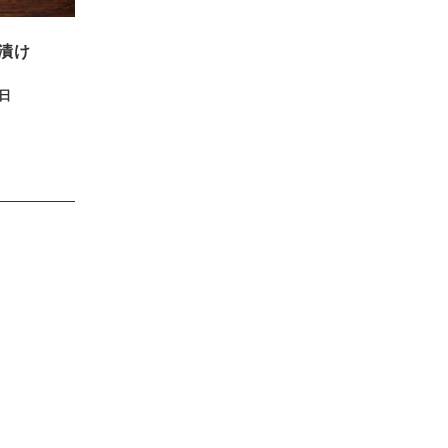
漬け
4日