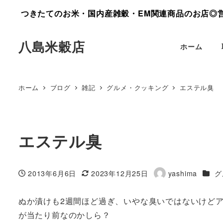
つきたてのお米・国内産雑穀・EM関連商品のお店◎営業
八島米穀店
ホーム
ホーム
ブログ
雑記
グルメ・クッキング
エステル臭
エステル臭
カテ
2013年6月6日
2023年12月25日
yashima
グ
投稿日
更新日
著
者
ぬか漬けも2週間ほど過ぎ、いやな臭いではないけど
が当たり前なのかしら？