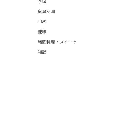
季節
家庭菜園
自然
趣味
雑穀料理：スイーツ
雑記