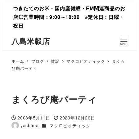
つきたてのお米・国内産雑穀・EM関連商品のお
店◎営業時間：9:00～18:00 ※定休日：日曜・
祝日
八島米穀店
MENU
ホーム
ブログ
雑記
マクロビオティック
まくろ
び庵パーティ
まくろび庵パーティ
2008年5月11日
2023年12月26日
投稿日
更新日
カテゴリー
yashima
マクロビオティック
著
者